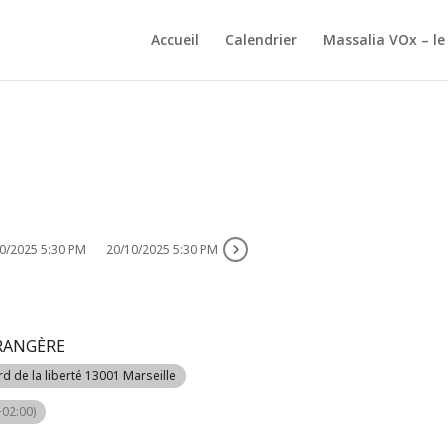
Accueil
Calendrier
Massalia VOx – le
0/2025 5:30 PM
20/10/2025 5:30 PM
RANGÈRE
rd de la liberté 13001 Marseille
02:00)