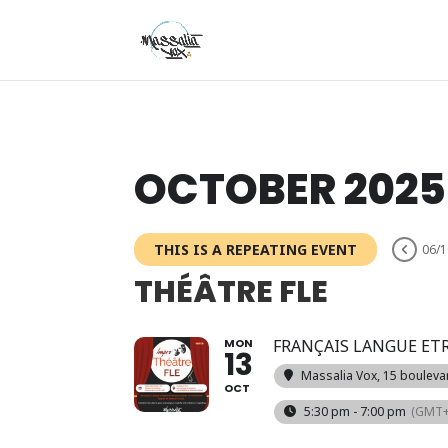
OCTOBER 2025
THIS IS A REPEATING EVENT
06/1
THÉÂTRE FLE
MON
FRANÇAIS LANGUE ET
13
Massalia Vox
, 15 bouleva
OCT
5:30 pm - 7:00 pm
(GMT+